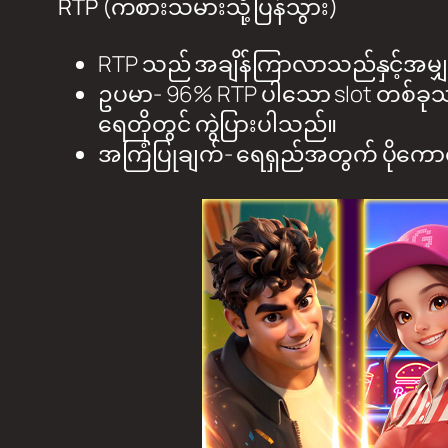
RTP (ကစားသမားသို့ပြန်သွား)
RTP သည် အချိန်ကြာလာသည်နှင့်အမျှ အ
ဥပမာ- 96% RTP ပါသော slot တစ်ခုသ
ရေတိုတွင် ကွဲပြားပါသည်။
အကြံပြုချက်- ရေရှည်အတွက် ပိုကောင်း