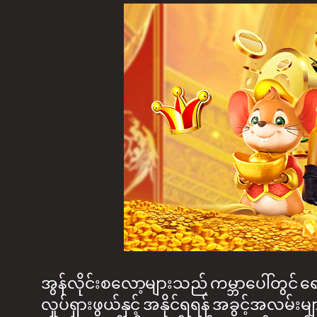
အွန်လိုင်းစလော့များသည် ကမ္ဘာပေါ်တွင် ရေပ
လှုပ်ရှားဖွယ်နှင့် အနိုင်ရရန် အခွင့်အလမ်