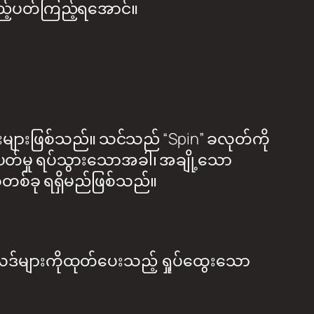
ှည့်ပတ်ကြည့်ရအောင်။
င်းများဖြစ်သည်။ သင်သည် “Spin” ခလုတ်ကို
်ပတ်မှု ရပ်သွားသောအခါ၊ အချို့သော
တစ်ခု ရရှိမည်ဖြစ်သည်။
ရလဒ်များကိုထုတ်ပေးသည့် ရှုပ်ထွေးသော