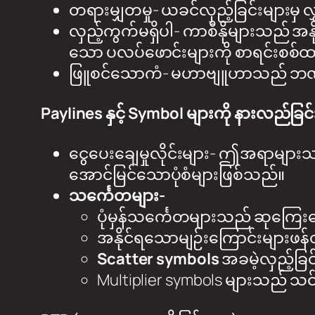
တရားမျှတမှု- ယခင်လှည့်ခြင်းများမှ လွှမ်
လှည့်ကွက်မရှိပါ- ကာစီနိုများသည် အနိုင
သော ပလပ်ဖောင်းများကို စာရင်းစစ်
ဖြူစင်သောကံ- မဟာဗျူဟာသည် ဘဏ်စာရင်း
Paylines နှင့် Symbol များကို နားလည်ခြင်
ငွေပေးချေမှုလိုင်းများ- ဤအရာများသည်
အောင်မြင်သောပုံစံများဖြစ်သည်။
သင်္ကေတများ-
ပုံမှန်သင်္ကေတများသည် ဆုကြေး
အနိုင်ရသောမျဉ်းကြောင်းများဖန
Scatter symbols
အခမဲ့လှည့်ခြင
Multiplier symbols များသည် သင်