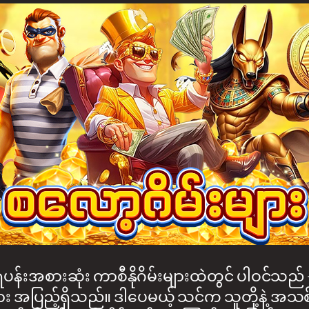
န်းအစားဆုံး ကာစီနိုဂိမ်းများထဲတွင် ပါဝင်သည် — 
းများ အပြည့်ရှိသည်။ ဒါပေမယ့် သင်က သူတို့နဲ့ အသစ