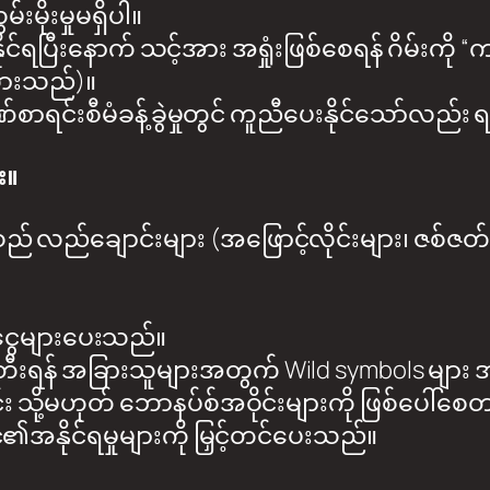
းမိုးမှုမရှိပါ။
်ရပြီးနောက် သင့်အား အရှုံးဖြစ်စေရန် ဂိမ်းကို “ကန
ထားသည်)။
စီမံခန့်ခွဲမှုတွင် ကူညီပေးနိုင်သော်လည်း ရလဒ်
း။
 လည်ချောင်းများ (အဖြောင့်လိုင်းများ၊ ဇစ်ဇတ်မျ
ငွေများပေးသည်။
်တီးရန် အခြားသူများအတွက် Wild symbols များ
်း သို့မဟုတ် ဘောနပ်စ်အဝိုင်းများကို ဖြစ်ပေါ်
၏အနိုင်ရမှုများကို မြှင့်တင်ပေးသည်။