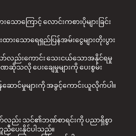
်ထားသောကြောင့် လောင်းကစားပိုများခြင်း
ှန်းထားသောရေရှည်ပြန်အမ်းငွေများတိုးပွား
သော်လည်းကောင်း သေးငယ်သောအနိုင်ရမှု
ာခဏဆိုသလို ပေးချေမှုများကို ပေးစွမ်း
ဝန်ဆောင်မှုများကို အခွင့်ကောင်းယူလိုက်ပါ။
ော်လည်း သင်၏ဘဏ်စာရင်းကို ပညာရှိစွာ
 ကူညီပေးနိုင်ပါသည်။