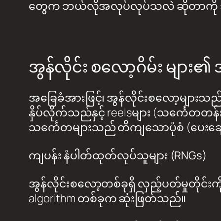
တွေက ဘယ်လိုအလုပ်လုပ်သလဲ ဆိုတာကို သင်
အွန်လိုင်း စလော့ဂိမ်း များ၏
အခြေခံအားဖြင့်၊ အွန်လိုင်းစလော့များသည
နှိပ်လိုက်သည်နှင့် reelsများ (သင်္ကေတ
သင်္ကေတများသည် တိကျသောပုံစံ (ပေးချေ
ကျပန်း နံပါတ်ထုတ်လုပ်သူများ (RNGs)
အွန်လိုင်းစလော့တစ်ခုရှိ လှည့်ပတ်မှုတိ
algorithm တစ်ခုက ဆုံးဖြတ်သည်။