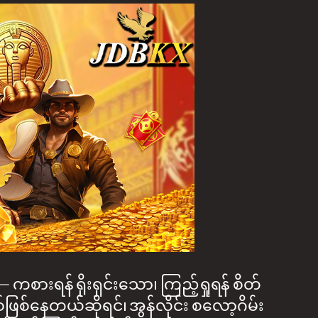
ကစားရန် ရိုးရှင်းသော၊ ကြည့်ရှုရန် စိတ်
်ဖြစ်နေတယ်ဆိုရင်၊ အွန်လိုင်း စလော့ဂိမ်း