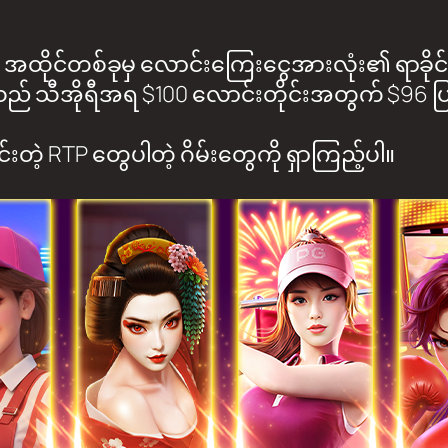
ထိုင်တစ်ခုမှ လောင်းကြေးငွေအားလုံး၏ ရာခိုင်န
ည် သီအိုရီအရ $100 လောင်းတိုင်းအတွက် $96 
တဲ့ RTP တွေပါတဲ့ ဂိမ်းတွေကို ရှာကြည့်ပါ။