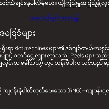
သိချင်နေပါလိမ့်မယ်။ ယုံကြည်မှုအပြည့်နဲ့ လ
အကောင့်ဖွင့်ကစားရန်
 အခြေခံများ
် ရိုးရာ slot machines များ၏ ဒစ်ဂျစ်တယ်ဗားရှ
တန်းများ) စတင်ရွေ့လျားလာသည်။ Reels များ လည
လိုင်းဟု ခေါ်သည်) တွင် တန်းစီပါက သင်သည် ဆု
ုင်းကို ကျပန်းနံပါတ်ထုတ်ပေးသော (RNG)—ကျပန်း