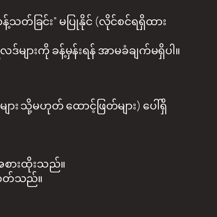
့်သတ်ခြင်း” မပြုနိုင် (လိုင်စင်ရရှိထား
များကို ခန့်မှန်းရန် အာမခံချက်မရှိပါ။
ား သို့မဟုတ် ထောင့်ဖြတ်များ) ပေါ်ရှိ
 အစားထိုးသည်။
စေတတ်သည်။