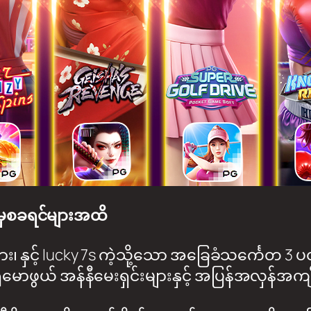
းမှစခရင်များအထိ
ျား၊ နှင့် lucky 7s ကဲ့သို့သော အခြေခံသင်္ကေတ 
ှုမောဖွယ် အန်နီမေးရှင်းများနှင့် အပြန်အလှန်အကျ