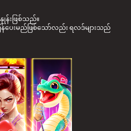
ှုန်းဖြစ်သည်။
ပြန်ပေးမည်ဖြစ်သော်လည်း ရလဒ်များသည်