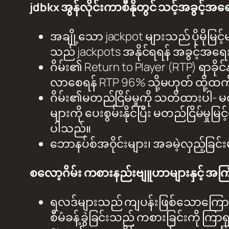
jdbkx အွန်လိုင်းကာစီနိုတွင် သင့်အခွင့်အရေး
အချို့သော jackpot များသည် ပိုမိုမြ
သည် jackpots အနိုင်ရရန် အခွင့်အရေး
ဂိမ်း၏ Return to Player (RTP) ရာခို
လာစေရန် RTP 96% သို့မဟုတ် ထို့ထက်ပ
ဂိမ်း၏မတည်ငြိမ်မှုကို သတိထားပါ-
များကို ပေးစွမ်းနိုင်ပြီး မတည်ငြိမ်မ
ပါသည်။
ဘောနပ်စ်အဝိုင်းများ၊ အခမဲ့လှည့်ခြင်းမ
စလော့ဂိမ်း ကစားနည်းဗျူဟာများနှင့် အကြ
ရလဒ်များသည် ကျပန်းဖြစ်သောကြောင့်
စီမံခန့်ခွဲခြင်းသည် ကစားခြင်းကို ကြာ