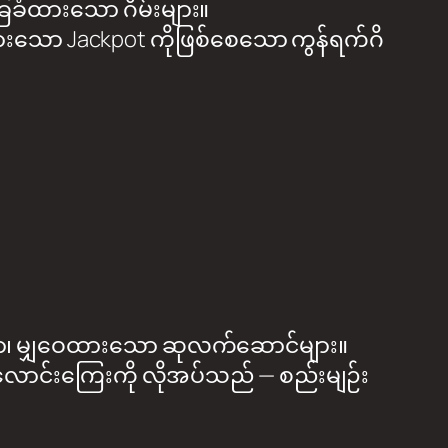
အခြေခံထားသော ဂိမ်းများ။
ော Jackpot ကိုဖြစ်စေသော ကွန်ရက်ဂိ
ော၊ မျှဝေထားသော ဆုလက်ဆောင်များ။
ောင်းကြေးကို လိုအပ်သည် — စည်းမျဉ်း