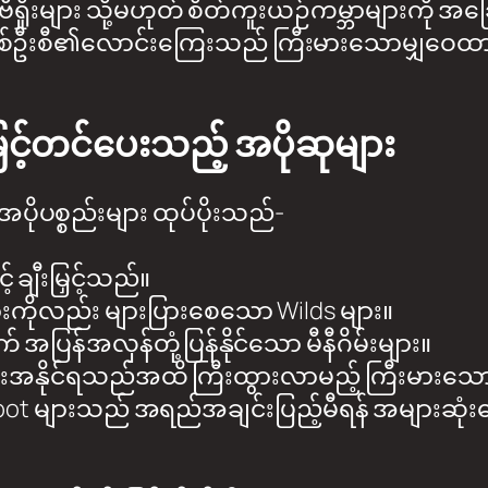
တီဗီရှိုးများ သို့မဟုတ် စိတ်ကူးယဉ်ကမ္ဘာများကို 
ဦးစီ၏လောင်းကြေးသည် ကြီးမားသောမျှဝေထားသ
မြှင့်တင်ပေးသည့် အပိုဆုများ
အပိုပစ္စည်းများ ထုပ်ပိုးသည်-
 ချီးမြှင့်သည်။
ားကိုလည်း များပြားစေသော Wilds များ။
အပြန်အလှန်တုံ့ပြန်နိုင်သော မီနီဂိမ်းများ။
ဦးအနိုင်ရသည်အထိ ကြီးထွားလာမည့် ကြီးမားသ
ot များသည် အရည်အချင်းပြည့်မီရန် အများဆုံးလ