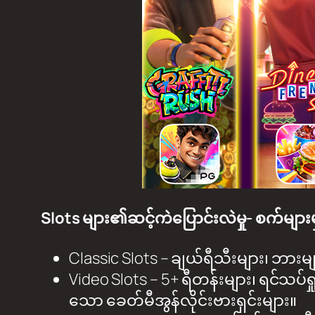
Slots များ၏ဆင့်ကဲပြောင်းလဲမှု- စက်မျာ
Classic Slots – ချယ်ရီသီးများ၊ ဘားမ
Video Slots – 5+ ရီတန်းများ၊ ရင်သပ်ရ
သော ခေတ်မီအွန်လိုင်းဗားရှင်းများ။