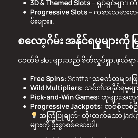
3D & Themed Slots
– ရုပ်ရှင်များ၊ 
Progressive Slots
– ကစားသမားတစ်
မ်းများ။.
စလော့ဂိမ်း အနိုင်ရမှုများကို 
ခေတ်မီ slot များသည် စိတ်လှုပ်ရှားဖွယ်ရာ 
Free Spins:
Scatter သင်္ကေတများဖြင့်
Wild Multipliers:
သင်၏အနိုင်ရမှုမျ
Pick-and-Win Games:
ဆုများအတွက် 
Progressive Jackpots:
တစ်စုံတစ်
အကြံပြုချက်- တိုးတက်သော jackp
များကို ဦးစွာစစ်ဆေးပါ။