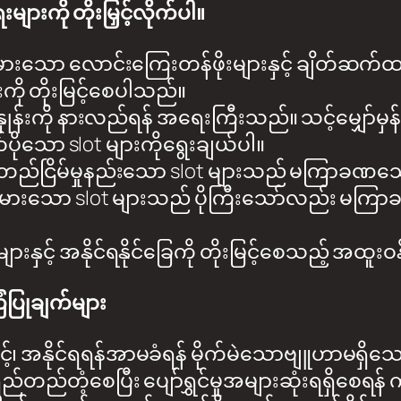
များကို တိုးမြှင့်လိုက်ပါ။
င့်မားသော လောင်းကြေးတန်ဖိုးများနှင့် ချိတ်ဆက
ကို တိုးမြင့်စေပါသည်။
င်နှုန်းကို နားလည်ရန် အရေးကြီးသည်။ သင့်မျှော်မ
ိုသော slot များကိုရွေးချယ်ပါ။
 မတည်ငြိမ်မှုနည်းသော slot များသည် မကြာခဏ
ှုမြင့်မားသော slot များသည် ပိုကြီးသော်လည်း မကြ
ျားနှင့် အနိုင်ရနိုင်ခြေကို တိုးမြင့်စေသည့် အထူး
ံပြုချက်များ
၊ အနိုင်ရရန်အာမခံရန် မိုက်မဲသောဗျူဟာမရှိသ
ရှည်တည်တံ့စေပြီး ပျော်ရွှင်မှုအများဆုံးရရှိစေရန်