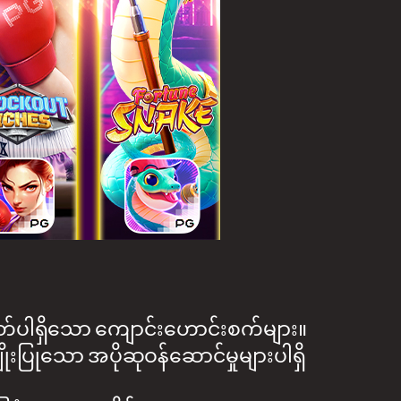
3 ပတ်ပါရှိသော ကျောင်းဟောင်းစက်များ။
ိုးပြုသော အပိုဆုဝန်ဆောင်မှုများပါရှိ