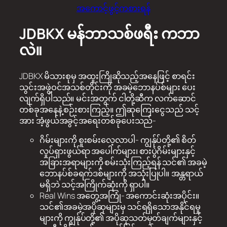
အကောင့်ဖွင့်ကစားရန်
JDBKX မန်ဘာသစ်ဖရီး ကဘာ
လဲ။
JDBKX မိသားစုမှ အထူးကြိုဆိုသည့်အနေဖြင့် စာရင်း
သွင်းအဖွဲ့ဝင်အသစ်တိုင်းကို အခမဲ့ဘောနပ်စ်များ ပေး
လျက်ရှိပါသည်။ မင်းအတွက် ငါတို့ဆီက လက်ဆောင်
တစ်ခုအနေနဲ့ စဉ်းစားကြည့်။ ဤဆုကြေးငွေသည် သင့်
အား အံ့ဖွယ်အခွင့်အရေးတစ်ခုပေးသည်-
ဂိမ်းများကို စူးစမ်းလေ့လာပါ- ကျွန်ုပ်တို့၏ စိတ်
လှုပ်ရှားဖွယ်ရာ အပေါက်များ၊ စားပွဲဂိမ်းများနှင့်
အခြားအရာများကို စမ်းသုံးကြည့်ရန် သင်၏ အခမဲ့
ဘောနပ်စ်ခရက်ဒစ်များကို အသုံးပြုပါ။ အန္တရာယ်
မရှိဘဲ သင့်အကြိုက်ဆုံးကို ရှာပါ။
Real Wins အတွေ့အကြုံ- အကောင်းဆုံးအပိုင်း။
သင်၏အခမဲ့အပိုဆုများမှ သင်ရရှိသောအနိုင်ရမှု
များကို ကျွန်ုပ်တို့၏ အပိုဆုသတ်မှတ်ချက်များနှင့်