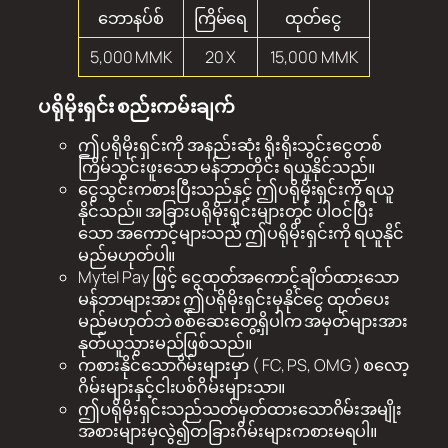
ဘောနပ်စ်
ကြိမ်ရေ
ထုတ်ငွေ
5,000 MMK
20 X
15,000 MMK
ပရိုမိုးရှင်း စည်းကမ်းချက်
ဤပရိုမိုးရှင်းကို အနည်းဆုံး ရိုးရိုးသွင်းငွေတစ်
ကြိမ်သွင်းဖူးသော မန်ဘာတိုင်း ရယူနိုင်သည်။
ငွေသွင်းကစားပြီးသည်နှင့် ဤပရိုမိုးရှင်းကို ရယူ
နိုင်သည်။ အခြားပရိုမိုးရှင်းများတွင် ပါဝင်ပြီး
သော အကောင့်များသည် ဤပရိုမိုးရှင်းကို ရယူနိုင်
မည်မဟုတ်ပါ။
Mytel Pay ဖြင့် ငွေထုတ်အကောင့်ချိတ်ထားသော
မန်ဘာများအား ဤပရိုမိုးရှင်းမှနိုင်ငွေ ထုတ်ပေး
မည်မဟုတ်ဘဲ စစ်ဆေးတွေ့ရှိပါက အမှတ်များအား
နုတ်ယူသွားမည်ဖြစ်သည်။
ကစားနိုင်သောဂိမ်းများမှာ ( FC, PS, OMG ) စလော့
ဂိမ်းများနှင့်ငါးပစ်ဂိမ်းများသာ။
ဤပရိုမိုးရှင်းသည်သတ်မှတ်ထားသောဂိမ်းအမျိုး
အစားများမှလွဲ၍တခြားဂိမ်းများကစားမရပါ။