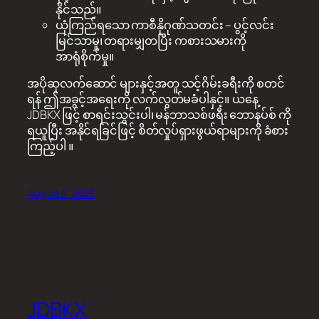
နိုင်သည်။
ယုံကြည်ရသော ကာစီနိုဂုဏ်သတင်း – ပွင့်လင်း
မြင်သာမှု၊ တရားမျှတပြီး ကစားသမားကို
အာရုံစိုက်မှု။
အပိုဆုလက်ဆောင် များနှင့်အတူ သင့်ဂိမ်းခရီးကို စတင်
ရန် ဤအခွင့်အရေးကို လက်လွတ်မခံပါနှင့်။ ယနေ့
JDBKX ဖြင့် စာရင်းသွင်းပါ၊ မန်ဘာသစ်ဖရီး ဘောနပ်စ် ကို
ရယူပြီး အနိုင်ရခြင်ဖြင့် စိတ်လှုပ်ရှားဖွယ်ရာများကို ခံစား
ကြည့်ပါ ။
August 9, 2025
JDBKX