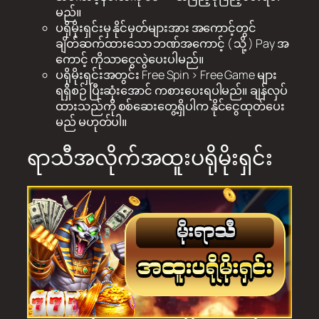
မည်။
ပရိုမိုးရှင်းမှ နိုင်မှတ်များအား အကောင့်တွင်
ချိတ်ဆက်ထားသော ဘဏ်အကောင့် ( သို့ ) Pay အ
ကောင့် ကိုသာငွေလွဲပေးပါမည်။
ပရိုမိုးရှင်းအတွင်း Free Spin > Free Game များ
ရရှိစဉ် ပြီးဆုံးအောင် ကစားပေးရပါမည်။ ချန်လှပ်
ထားသည်ကို စစ်ဆေးတွေ့ရှိပါက နိုင်ငွေထုတ်ပေး
မည် မဟုတ်ပါ။
ရာသီအလိုက်အထူးပရိုမိုးရှင်း