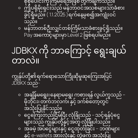
စုစုပေါင်းကို ကြိမ်ရေအဖြစ် တွက်ချက်သည်။
ဤပရိုမိုးရှင်းသည် မန်ဘာဝင်အသစ်များသာခံစား
ခွင့်ရှိမည်။ ( 1.1.2025 )ရက်နေ့မှစ၍အကျုံးဝင်
သည်။
မန်ဘာတစ်ဦးလျှင်တစ်ကြိမ်သာခံစားခွင့်ရှိသည်။
Pay အကောင့်များမှာ Level 2 ဖြစ်ရပါမည်။
JDBKX ကို ဘာကြောင့် ရွေးချယ်
တာလဲ။
ကျွန်ုပ်တို့၏ ရက်ရောသောကြိုဆိုမှုဆုကြေးအပြင်
JDBKX သည်-
အချိန်မရွေး၊ နေရာမရွေး ကစားရန် လွယ်ကူသည် –
မိုဘိုင်း၊ တက်ဘလက်၊ နှင့် ဒက်စ်တော့တွင်
အသုံးပြုနိုင်သည်။
ငွေကြေးတည်ငြိမ်ပြီး လုံခြုံသည် – သင့်ရန်ပုံငွေ
များသည် ကျွန်ုပ်တို့နှင့်အတူ လုံခြုံပါသည်။
အခမဲ့ အပ်ငွေများနှင့် ငွေထုတ်ခြင်း – ဘဏ်များ
နှင့် e-wallets အားလုံးနှင့် တွဲဖက် အသုံးပြု