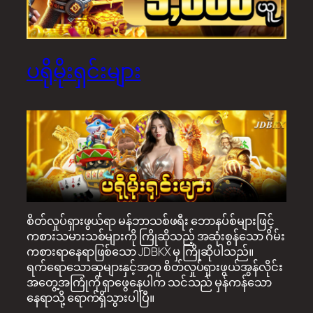
ပရိုမိုးရှင်းများ
စိတ်လှုပ်ရှားဖွယ်ရာ မန်ဘာသစ်ဖရီး ဘောနပ်စ်များဖြင့်
ကစားသမားသစ်များကို ကြိုဆိုသည့် အဆုံးစွန်သော ဂိမ်း
ကစားရာနေရာဖြစ်သော JDBKX မှ ကြိုဆိုပါသည်။
ရက်ရောသောဆုများနှင့်အတူ စိတ်လှုပ်ရှားဖွယ်အွန်လိုင်း
အတွေ့အကြုံကို ရှာဖွေနေပါက သင်သည် မှန်ကန်သော
နေရာသို့ ရောက်ရှိသွားပါပြီ။