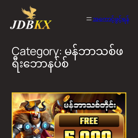
Skip
to
အကောင့်ဖွင့်ရန်
content
Category:
မန်ဘာသစ်ဖ
ရီးဘောနပ်စ်