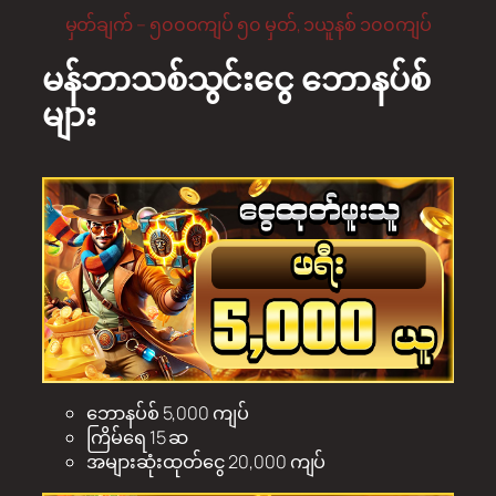
မှတ်ချက် – ၅၀၀၀ကျပ် ၅၀ မှတ်, ၁ယူနစ် ၁၀၀ကျပ်
မန်ဘာသစ်သွင်းငွေ ဘောနပ်စ်
များ
ဘောနပ်စ် 5,000 ကျပ်
ကြိမ်ရေ 15 ဆ
အများဆုံးထုတ်ငွေ 20,000 ကျပ်