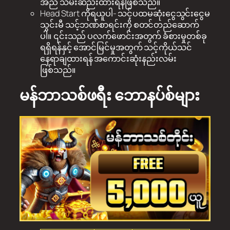
အညီ သိမ်းဆည်းထားရန်ဖြစ်သည်။
Head Start ကိုရယူပါ- သင့်ပထမဆုံးငွေသွင်းငွေမ
သွင်းမီ သင့်ဘဏ်စာရင်းကို စတင်တည်ဆောက်
ပါ။ ၎င်းသည် ပလက်ဖောင်းအတွက် ခံစားမှုတစ်ခု
ရရှိရန်နှင့် အောင်မြင်မှုအတွက် သင့်ကိုယ်သင်
နေရာချထားရန် အကောင်းဆုံးနည်းလမ်း
ဖြစ်သည်။
မန်ဘာသစ်ဖရီး ဘောနပ်စ်များ