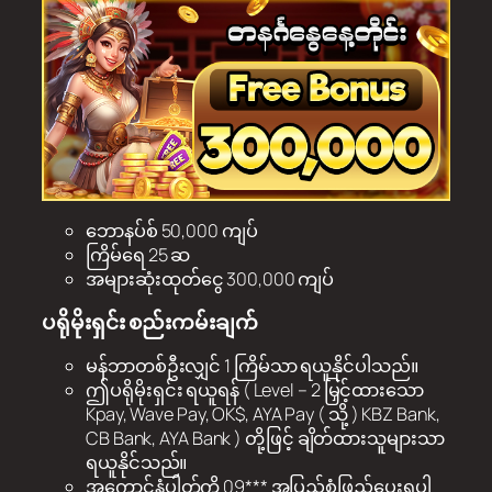
ဘောနပ်စ် 50,000 ကျပ်
ကြိမ်ရေ 25 ဆ
အများဆုံးထုတ်ငွေ 300,000 ကျပ်
ပရိုမိုးရှင်း စည်းကမ်းချက်
မန်ဘာတစ်ဦးလျှင် 1 ကြိမ်သာ ရယူနိုင်ပါသည်။
ဤပရိုမိုးရှင်း ရယူရန် ( Level – 2 မြှင့်ထားသော
Kpay, Wave Pay, OK$, AYA Pay ( သို့ ) KBZ Bank,
CB Bank, AYA Bank ) တို့ဖြင့် ချိတ်ထားသူများသာ
ရယူနိုင်သည်။
အကောင့်နံပါတ်ကို 09*** အပြည့်စုံဖြည့်ပေးရပါ