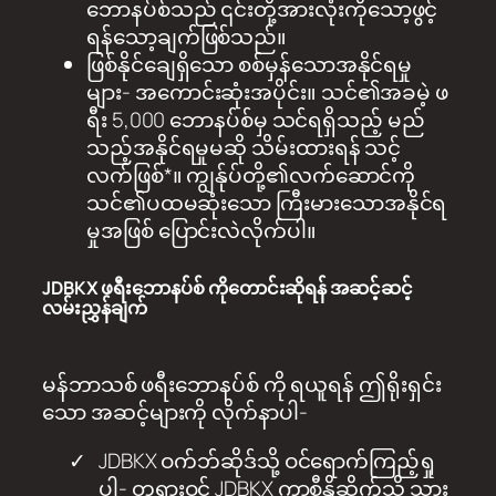
ဘောနပ်စ်သည် ၎င်းတို့အားလုံးကိုသော့ဖွင့်
ရန်သော့ချက်ဖြစ်သည်။
ဖြစ်နိုင်ချေရှိသော စစ်မှန်သောအနိုင်ရမှု
များ- အကောင်းဆုံးအပိုင်း။ သင်၏အခမဲ့ ဖ
ရီး 5,000 ဘောနပ်စ်မှ သင်ရရှိသည့် မည်
သည့်အနိုင်ရမှုမဆို သိမ်းထားရန် သင့်
လက်ဖြစ်*။ ကျွန်ုပ်တို့၏လက်ဆောင်ကို
သင်၏ပထမဆုံးသော ကြီးမားသောအနိုင်ရ
မှုအဖြစ် ပြောင်းလဲလိုက်ပါ။
JDBKX ဖရီးဘောနပ်စ်
ကိုတောင်းဆိုရန် အဆင့်ဆင့်
လမ်းညွှန်ချက်
မန်ဘာသစ် ဖရီးဘောနပ်စ် ကို ရယူရန် ဤရိုးရှင်း
သော အဆင့်များကို လိုက်နာပါ-
JDBKX ဝက်ဘ်ဆိုဒ်သို့ ဝင်ရောက်ကြည့်ရှု
ပါ- တရားဝင် JDBKX ကာစီနိုဆိုက်သို့ သွား