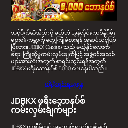
သင့်ပိုက်ဆံအိတ်ကို မထိဘဲ အွန်လိုင်းကာစီနိုဂိမ်း
များ၏ ကမ္ဘာကို တွေ့ကြုံခံစားရန် အဆင်သင့်ဖြစ်
ပြီလား။ JDBKX Casino သည် မယုံနိုင်လောက်
စရာ၊ ကြိုဆိုမှုကမ်းလှမ်းချက်ဖြင့် အဖွဲ့ဝင်အသစ်
များအားလုံးအတွက် စာရင်းသွင်းရန်အတွက်
JDBKX ဖရီးဘောနပ်စ် 5000 ပေးနေပါသည် ။
ပရိုမိုးရှင်းရယူရန်
JDBKX ဖရီးဘောနပ်စ်
ကမ်းလှမ်းချက်များ
JDBKX ကာစီနိုတွင် အကောင့်အသစ်တစ်ခုကို