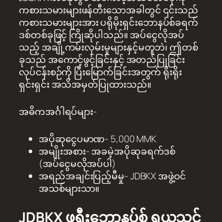
ကစားသမားများဖန်တီးသောအခါတွင် ၎င်းသည်
ကစားသမားများအား ပရိုမိုးရှင်းဘောနပ်စ်ခရက်
ဒစ်တစ်ခုဖြင့် ကြိုဆိုပါသည်။ အပ်ငွေလိုအပ်
သည့် အချို့ကမ်းလှမ်းမှုများနှင့်မတူဘဲ၊ ဤတစ်
ခုသည် အကောင့်ဖွင့်ခြင်းနှင့် အတည်ပြုခြင်း
လုပ်ငန်းစဉ်ကို ပြီးမြောက်ခြင်းအတွက် ရိုးရိုး
ရှင်းရှင်း အသိအမှတ်ပြုထားသည်။
အဓိကအင်္ဂါရပ်များ-
အပိုဆုငွေပမာဏ- 5,000 MMK
အမျိုးအစား- အခမဲ့အပိုဆုခရက်ဒစ်
(အပ်ငွေမလိုအပ်ပါ)
အရည်အချင်းပြည့်မီမှု- JDBKX အဖွဲ့ဝင်
အသစ်များသာ။
JDBKX ဖရီးဘောနပ်စ် ရယူသင့်