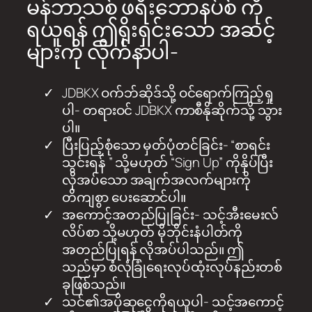
မန်ဘာသစ် ဖရီးဘောနပ်စ် ကို
ရယူရန် ဤရိုးရှင်းသော အဆင့်
များကို လိုက်နာပါ-
JDBKX ဝက်ဘ်ဆိုဒ်သို့ ဝင်ရောက်ကြည့်ရှု
ပါ- တရားဝင် JDBKX ကာစီနိုဆိုက်သို့ သွား
ပါ။
ပြီးပြည့်စုံသော မှတ်ပုံတင်ခြင်း- “စာရင်း
သွင်းရန် ” သို့မဟုတ် “Sign Up” ကိုနှိပ်ပြီး
လိုအပ်သော အချက်အလက်များကို
တိကျစွာ ပေးဆောင်ပါ။
အကောင့်အတည်ပြုခြင်း- သင့်အီးမေးလ်
လိပ်စာ သို့မဟုတ် မိုဘိုင်းနံပါတ်ကို
အတည်ပြုရန် လိုအပ်ပါသည်။ ဤ
သည်မှာ စံလုံခြုံရေးလုပ်ထုံးလုပ်နည်းတစ်
ခုဖြစ်သည်။
သင်၏အပိုဆုငွေကိုရယူပါ- သင့်အကောင့်