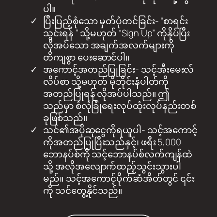
ပါ။
ပြီးပြည့်စုံသော မှတ်ပုံတင်ခြင်း- “စာရင်း
သွင်းရန် ” သို့မဟုတ် “Sign Up” ကိုနှိပ်ပြီး
လိုအပ်သော အချက်အလက်များကို
တိကျစွာ ပေးဆောင်ပါ။
အကောင့်အတည်ပြုခြင်း- သင့်အီးမေးလ်
လိပ်စာ သို့မဟုတ် မိုဘိုင်းနံပါတ်ကို
အတည်ပြုရန် လိုအပ်ပါသည်။ ဤ
သည်မှာ စံလုံခြုံရေးလုပ်ထုံးလုပ်နည်းတစ်
ခုဖြစ်သည်။
သင်၏အပိုဆုငွေကိုရယူပါ- သင့်အကောင့်
ကိုအတည်ပြုပြီးသည်နှင့်၊ ဖရီး 5,000
ဘောနပ်စ်ကို သင့်ဘောနပ်စ်လက်ကျန်ထဲ
သို့ အလိုအလျောက်ထည့်သွင်းသွားပါ
မည်။ သင့်အကောင့်ပိုက်ဆံအိတ်တွင် ၎င်း
ကို သင်တွေ့နိုင်သည်။