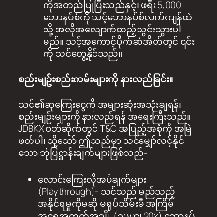
ကိုအတည်ပြုပြီးသည်နှင့်၊ ဖရီး 5,000
ဘောနပ်စ်ကို သင့်ဘောနပ်စ်လက်ကျန်ထဲ
သို့ အလိုအလျောက်ထည့်သွင်းသွားပါ
မည်။ သင့်အကောင့်ပိုက်ဆံအိတ်တွင် ၎င်း
ကို သင်တွေ့နိုင်သည်။
စည်းမျဥ်းစည်းကမ်းများကို နားလည်ခြင်း။
သင်၏ဆုကြေးငွေကို အများဆုံးအသုံးချရန်၊
စည်းမျဉ်းများကို နားလည်ရန် အရေးကြီးသည်။
JDBKX ဝဘ်ဆိုက်တွင် T&C အပြည့်အစုံကို အမြဲ
ဖတ်ပါ၊ သို့သော် ဤသည်မှာ သင်မျှော်လင့်နိုင်
သော ဘုံပြဋ္ဌာန်းချက်များဖြစ်သည်-
လောင်းကြေးလိုအပ်ချက်များ
(Playthrough)- သင်သည် မည်သည့်
အနိုင်ရမှုကိုမဆို မရုပ်သိမ်းမီ အကြိမ်
အရေအတွက်အချို့ (ဥပမာ၊ 20x) ဘောနပ်