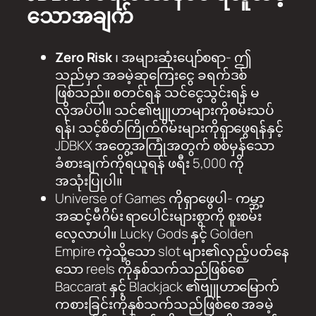
သောအချက်
Zero Risk
၊ အများဆုံးပျော်စရာ- ဤ
သည်မှာ အခမဲ့ဆုကြေးငွေ ခရက်ဒစ်
ဖြစ်သည်။ စတင်ရန် သင်ငွေသွင်းရန် မ
လိုအပ်ပါ။ သင်၏ဗျူဟာများကိုစမ်းသပ်
ရန်၊ သင့်စိတ်ကြိုက်ဂိမ်းများကိုရှာဖွေရန်နှင့်
JDBKX အတွေ့အကြုံအတွက် စစ်မှန်သော
ခံစားချက်ကိုရယူရန် ဖရီး 5,000 ကို
အသုံးပြုပါ။
Universe of Games ကိုရှာဖွေပါ- ကမ္ဘာ့
အဆင့်မီဂိမ်း ရာပေါင်းများစွာကို စူးစမ်း
လေ့လာပါ။ Lucky Gods နှင့် Golden
Empire ကဲ့သို့သော slot များ၏လှည့်ပတ်နေ
သော reels ကိုနှစ်သက်သည်ဖြစ်စေ
Baccarat နှင့် Blackjack ၏ဗျူဟာမြောက်
ကစားခြင်းကိုနှစ်သက်သည်ဖြစ်စေ အခမဲ့