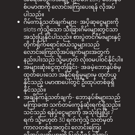
စ်ပမာဏကို လောင်းကြေးပေးရန် လိုအပ်
ပါသည်။
ဂိမ်းကန့်သတ်ချက်များ- အပိုဆုငွေများကို
slots ကဲ့သို့သော သီးခြားဂိမ်းများတွင်သာ
အသုံးပြုနိုင်ပါသည်။ စားပွဲတင်ဂိမ်းများနှင့်
တိုက်ရိုက်ရောင်းဝယ်သူများသည်
လောင်းကြေးလိုအပ်ချက်များအတွက်
နည်းပါးသည် သို့မဟုတ် လုံးဝမပါဝင်နိုင်ပါ။
အများဆုံးငွေထုတ်ခြင်း- အခမဲ့ဘောနပ်စ်မှ
ထုတ်ပေးသော အနိုင်ရရှိမှုများမှ ထုတ်ယူ
နိုင်သည့် ပမာဏပေါ်တွင် ဦးထုပ်တစ်ခုရှိ
နိုင်သည်။
အချိန်ကန့်သတ်ချက်- ဘောနပ်စ်များသည်
မကြာခဏ သက်တမ်းကုန်ဆုံးရက်ရှိသည်။
သင်သည် ရန်ပုံငွေများကို အသုံးပြုပြီး 7
ရက် သို့မဟုတ် 30 ရက်ကဲ့သို့ သတ်မှတ်
ကာလတစ်ခုအတွင်း လောင်းကြေး
လိုအပ်ချက်များကို ပြည့်မီရန် လိုအပ်